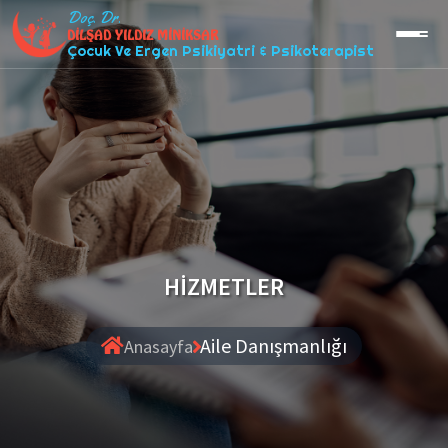
Doç. Dr.
DİLŞAD YILDIZ MİNİKSAR
Çocuk Ve Ergen Psikiyatri & Psikoterapist
HİZMETLER
Aile Danışmanlığı
Anasayfa