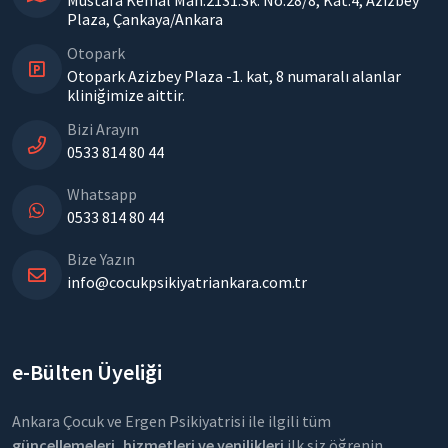
Mustafa Kemal Mah.2131.Sk. No:28/8, Kat:4, Azizbey
Plaza, Çankaya/Ankara
Otopark
Otopark Azizbey Plaza -1. kat, 8 numaralı alanlar
kliniğimize aittir.
Bizi Arayın
0533 814 80 44
Whatsapp
0533 814 80 44
Bize Yazın
info@cocukpsikiyatriankara.com.tr
e-Bülten Üyeliği
Ankara Çocuk ve Ergen Psikiyatrisi ile ilgili tüm
güncellemeleri, hizmetleri ve yenilikleri
ilk siz öğrenin.