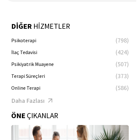
DİĞER
HİZMETLER
(798)
Psikoterapi
(424)
İlaç Tedavisi
(507)
Psikiyatrik Muayene
(373)
Terapi Süreçleri
(586)
Online Terapi
Daha Fazlası
ÖNE
ÇIKANLAR