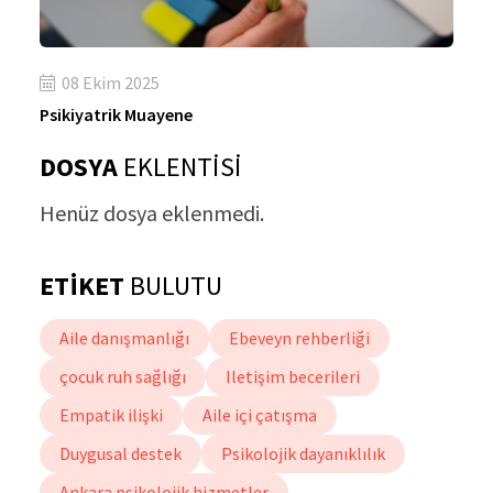
08 Ekim 2025
Psikiyatrik Muayene
DOSYA
EKLENTİSİ
Henüz dosya eklenmedi.
ETİKET
BULUTU
Aile danışmanlığı
Ebeveyn rehberliği
çocuk ruh sağlığı
Iletişim becerileri
Empatik ilişki
Aile içi çatışma
Duygusal destek
Psikolojik dayanıklılık
Ankara psikolojik hizmetler