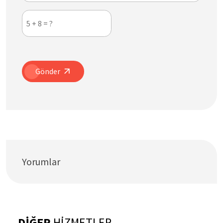
Gönder
Yorumlar
DİĞER
HİZMETLER