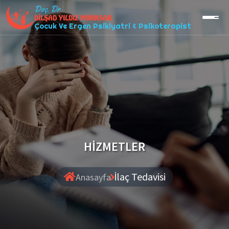
Doç. Dr.
DİLŞAD YILDIZ MİNİKSAR
Çocuk Ve Ergen Psikiyatri & Psikoterapist
HİZMETLER
İlaç Tedavisi
Anasayfa