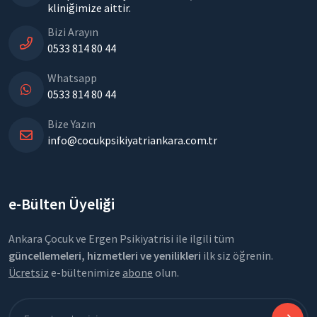
kliniğimize aittir.
Bizi Arayın
0533 814 80 44
Whatsapp
0533 814 80 44
Bize Yazın
info@cocukpsikiyatriankara.com.tr
e-Bülten Üyeliği
Ankara Çocuk ve Ergen Psikiyatrisi ile ilgili tüm
güncellemeleri, hizmetleri ve yenilikleri
ilk siz öğrenin.
Ücretsiz
e-bültenimize
abone
olun.